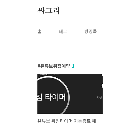
본문 바로가기
싸그리
홈
태그
방명록
유튜브취침예약
1
유튜브 취침타이머 자동종료 예약 설정하기 사라짐 안보임