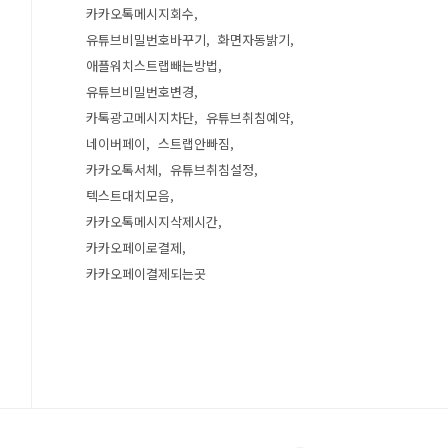
카카오톡메시지회수
유튜브비밀번호바꾸기
화면자동밝기
애플워치스트랩빼는방법
유튜브비밀번호변경
카톡광고메시지차단
유튜브취침예약
네이버페이
스트랩안빠짐
카카오톡서체
유튜브취침설정
텍스트대치모음
카카오톡메시지삭제시간
카카오페이로결제
카카오페이결제되는곳