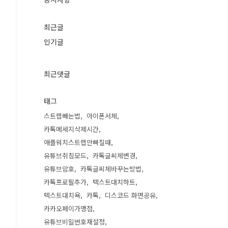
최근글
인기글
최근댓글
태그
스트랩빼는법
아이폰서체
카톡메세지삭제시간
애플워치스트랩안빠질때
유튜브취침모드
카톡글씨체변경
유튜브암호
카톡글씨체바꾸는방법
카톡프로필추가
텍스트대치하트
텍스트대치욕
카톡
디스코드 화면공유
카카오페이가맹점
유튜브비밀번호재설정