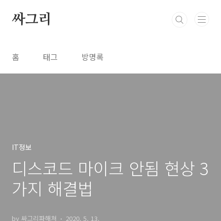
본문 바로가기
싸그리
홈
태그
방명록
IT정보
디스코드 마이크 안됨 현상 3
가지 해결법
by 싸그리파해쳐
2020. 5. 13.