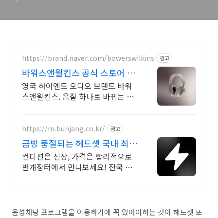
https://brand.naver.com/bowerswilkins
광고
바워스앤윌킨스 공식 스토어 하
이엔드 명품 오디오
영국 하이엔드 오디오 브랜드 바워
스앤윌킨스. 음질 하나로 바뀌는 특
별한 일상
https://m.bunjang.co.kr/
광고
금방 품절되는 헤드셋 국내 최대
브랜드 중고거래
컨디션은 신상, 가격은 합리적으로
번개장터에서 만나보세요! 전국 각
지에서 올라오는 전국구 최다 상품
매일 10만 개 이상의 신규 상품 업로
드
음성채팅 프로그램을 이용하기에 꼭 있어야하는 것이 헤드셋 또