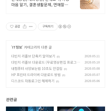
마음 알기, 결혼생활문제, 연애잘하
는법 다양한 상황 처리가능업체, 현
실적으로 도움이 되는 상담, 일단 문
의부탁드립니다.
공감
구독하기
'
IT정보
' 카테고리의 다른 글
다빈치 리졸브 단축키 알아보기
2020.05.11
(0)
다빈치 리졸브 다운로드 (무료영상편집 프로그
2020.05.10
램)
내컴퓨터 사양보는법 10초도 안걸림
2020.05.08
(1)
(0)
HP 프린터 드라이버 다운로드 방법
2020.05.07
(0)
디스코드 자동로그인 해제하기
2020.05.06
(0)
관련글