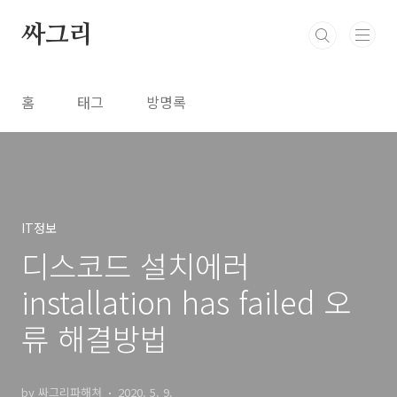
본문 바로가기
싸그리
홈
태그
방명록
IT정보
디스코드 설치에러
installation has failed 오
류 해결방법
by 싸그리파해쳐
2020. 5. 9.