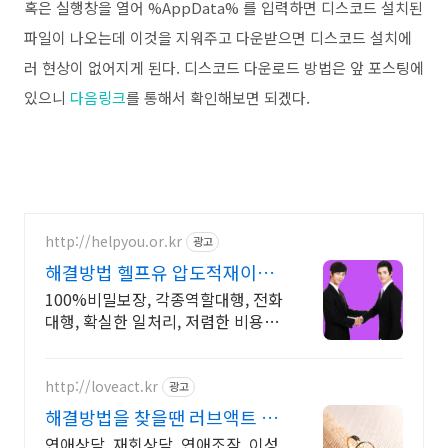
혹은 실행창을 열어 %AppData% 를 입력하면 디스코드 설치된
파일이 나오는데 이것을 지워주고 다운받으면 디스코드 설치에
러 현상이 없어지게 된다. 디스코드 다운로드 방법은 앞 포스팅에
있으니
다음링크
를 통해서 확인해보면 되겠다.
http://helpyou.or.kr
광고
해결방법 헬프유 압도적재이용
역할대행, 상황연출 전문업체
100%비밀보장, 각종역할대행, 전화
대행, 확실한 일처리, 저렴한 비용,
전국출장 사람의 도움이 필요할 때
는 헬프유를 기억하세요. 어떤 상황
이던 해결이 가능합니다.
http://loveact.kr
광고
해결방법을 찾을땐 러브액트 실
전경험이 가장 많은 업체
연애상담, 재회상담, 연애조작, 이성