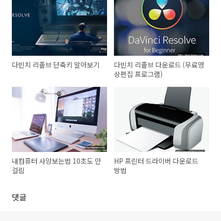
다빈치 리졸브 단축키 알아보기
다빈치 리졸브 다운로드 (무료영
상편집 프로그램)
내컴퓨터 사양보는법 10초도 안
HP 프린터 드라이버 다운로드
걸림
방법
댓글