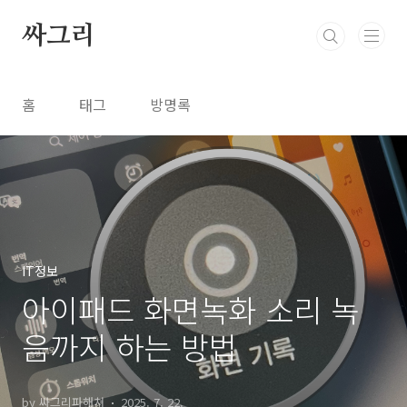
본문 바로가기
싸그리
홈
태그
방명록
IT정보
아이패드 화면녹화 소리 녹
음까지 하는 방법
by 싸그리파해쳐
2025. 7. 22.